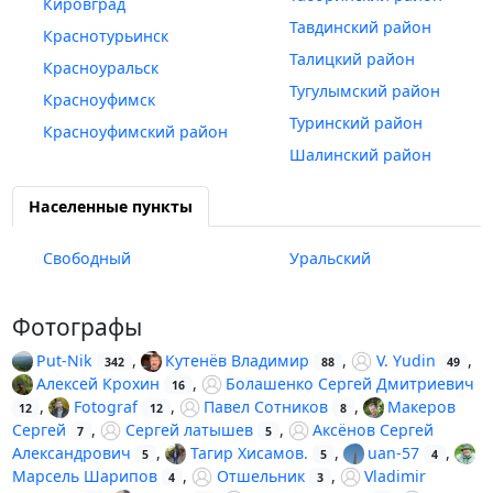
Кировград
Тавдинский район
Краснотурьинск
Талицкий район
Красноуральск
Тугулымский район
Красноуфимск
Туринский район
Красноуфимский район
Шалинский район
Населенные пункты
Свободный
Уральский
Фотографы
Put-Nik
,
Кутенёв Владимир
,
V. Yudin
,
342
88
49
Алексей Крохин
,
Болашенко Сергей Дмитриевич
16
,
Fotograf
,
Павел Сотников
,
Макеров
12
12
8
Сергей
,
Сергей латышев
,
Аксёнов Сергей
7
5
Александрович
,
Тагир Хисамов.
,
uan-57
,
5
5
4
Марсель Шарипов
,
Отшельник
,
Vladimir
4
3