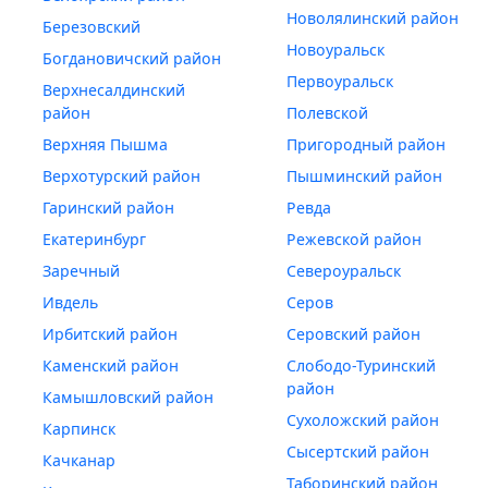
Новолялинский район
Березовский
Новоуральск
Богдановичский район
Первоуральск
Верхнесалдинский
район
Полевской
Верхняя Пышма
Пригородный район
Верхотурский район
Пышминский район
Гаринский район
Ревда
Екатеринбург
Режевской район
Заречный
Североуральск
Ивдель
Серов
Ирбитский район
Серовский район
Каменский район
Слободо-Туринский
район
Камышловский район
Сухоложский район
Карпинск
Сысертский район
Качканар
Таборинский район