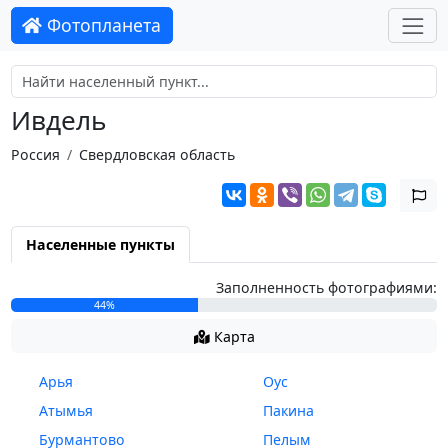
Фотопланета
Ивдель
Россия
Свердловская область
Населенные пункты
Заполненность фотографиями:
44%
Карта
Арья
Оус
Атымья
Пакина
Бурмантово
Пелым