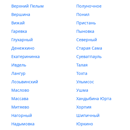
Верхний Пелым
Полуночное
Вершина
Понил
Вижай
Пристань
Гаревка
Пыновка
Глухарный
Северный
Денежкино
Старая Сама
Екатерининка
Суеватпауль
Ивдель
Талая
Лангур
Тохта
Лозьвинский
Улымсос
Маслово
Ушма
Массава
Хандыбина Юрта
Митяево
Хорпия
Нагорный
Шипичный
Надымовка
Юркино