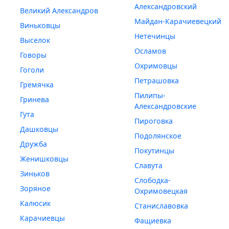
Александровский
Великий Александров
Майдан-Карачиевецкий
Виньковцы
Нетечинцы
Выселок
Осламов
Говоры
Охримовцы
Гоголи
Петрашовка
Гремячка
Пилипы-
Гринева
Александровские
Гута
Пироговка
Дашковцы
Подолянское
Дружба
Покутинцы
Женишковцы
Славута
Зиньков
Слободка-
Зоряное
Охримовецкая
Калюсик
Станиславовка
Карачиевцы
Фащиевка