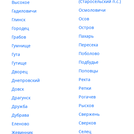
(Старосельский п.с.)
Высокое
Осмоловичи
Гадиловичи
Осов
Глинск
Остров
Городец
Пахарь
Грабов
Пересека
Гумнище
Поболово
Гута
Подбудье
Гутище
Поповцы
Дворец
Ректа
Днепровский
Репки
Довск
Рогачев
Драгунск
Рысков
Дружба
Свержень
Дубрава
Сверков
Еленово
Селец
Жевинник