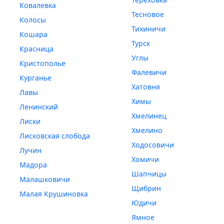
Ковалевка
Тесновое
Колосы
Тихиничи
Кошара
Турск
Красница
Углы
Кристополье
Фалевичи
Курганье
Хатовня
Лавы
Химы
Ленинский
Хмелинец
Лиски
Хмелино
Лисковская слобода
Ходосовичи
Лучин
Хомичи
Мадора
Шапчицы
Малашковичи
Щибрин
Малая Крушиновка
Юдичи
Ямное