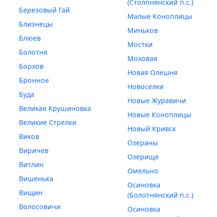
(Столпнянский п.с.)
Березовый Гай
Малые Коноплицы
Близнецы
Миньков
Блюев
Мостки
Болотня
Моховая
Борхов
Новая Олешня
Бронное
Новоселки
Буда
Новые Журавичи
Великая Крушиновка
Новые Коноплицы
Великие Стрелки
Новый Кривск
Виков
Озераны
Виричев
Озерище
Витлин
Омельно
Вишенька
Осиновка
Вищин
(Болотнянский п.с.)
Волосовичи
Осиновка