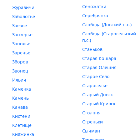
Сеножатки
Журавичи
Серебрянка
Заболотье
Слобода (Довский п.с.)
Заезье
Слобода (Старосельский
Заозерье
п.с.)
Заполье
Станьков
Заречье
Старая Кошара
Зборов
Старая Олешня
Звонец
Старое Село
Ильич
Староселье
Каменка
Старый Довск
Камень
Старый Кривск
Канава
Столпня
Кистени
Стреньки
Клетище
Сычман
Княжинка
Тереховка