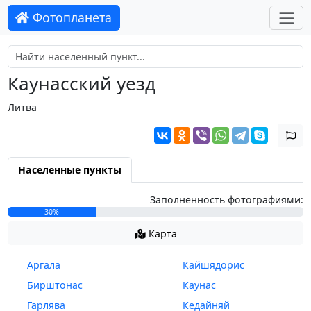
Фотопланета
Каунасский уезд
Литва
Населенные пункты
Заполненность фотографиями:
30%
Карта
Аргала
Кайшядорис
Бирштонас
Каунас
Гарлява
Кедайняй