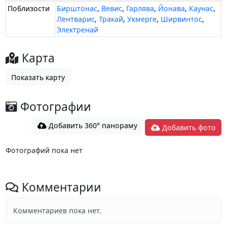
Поблизости
Бирштонас
,
Вевис
,
Гарлява
,
Йонава
,
Каунас
,
Лентварис
,
Тракай
,
Укмерге
,
Ширвинтос
,
Электренай
Карта
Показать карту
Фотографии
Добавить 360° панораму
Добавить фото
Фотографий пока нет
Комментарии
Комментариев пока нет.