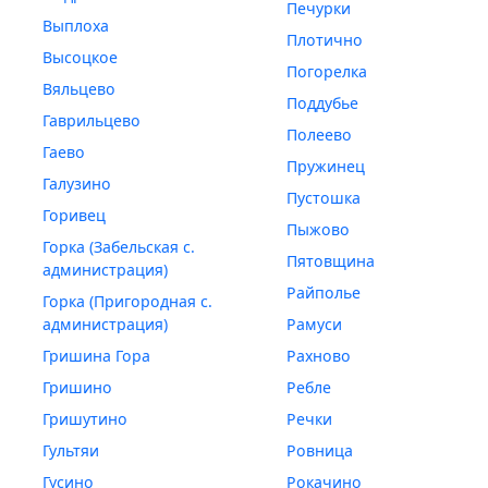
Печурки
Выплоха
Плотично
Высоцкое
Погорелка
Вяльцево
Поддубье
Гаврильцево
Полеево
Гаево
Пружинец
Галузино
Пустошка
Горивец
Пыжово
Горка (Забельская с.
Пятовщина
администрация)
Райполье
Горка (Пригородная с.
администрация)
Рамуси
Гришина Гора
Рахново
Гришино
Ребле
Гришутино
Речки
Гультяи
Ровница
Гусино
Рокачино