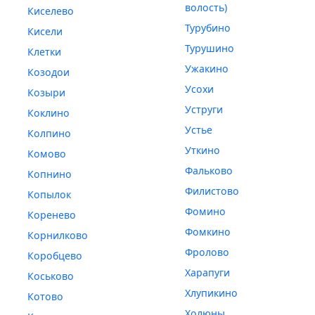
волость)
Киселево
Турубино
Кисели
Турушино
Клетки
Ужакино
Козодои
Усохи
Козыри
Уструги
Коклино
Устье
Колпино
Уткино
Комово
Фальково
Копнино
Филистово
Копылок
Фомино
Коренево
Фомкино
Корнилково
Фролово
Коробцево
Харапуги
Коськово
Хлупикино
Котово
Холюны