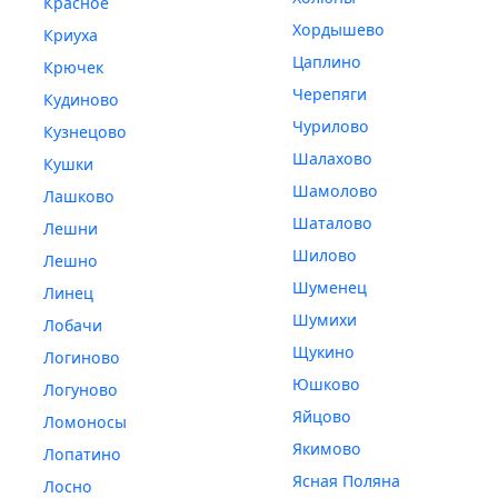
Красное
Хордышево
Криуха
Цаплино
Крючек
Черепяги
Кудиново
Чурилово
Кузнецово
Шалахово
Кушки
Шамолово
Лашково
Шаталово
Лешни
Шилово
Лешно
Шуменец
Линец
Шумихи
Лобачи
Щукино
Логиново
Юшково
Логуново
Яйцово
Ломоносы
Якимово
Лопатино
Ясная Поляна
Лосно