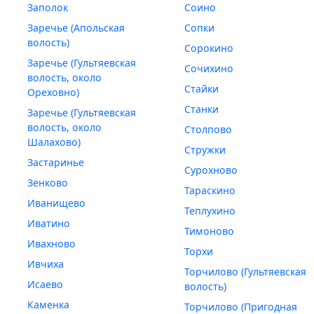
Заполок
Соино
Заречье (Апольская
Сопки
волость)
Сорокино
Заречье (Гультяевская
Сочихино
волость, около
Стайки
Ореховно)
Станки
Заречье (Гультяевская
волость, около
Столпово
Шалахово)
Стружки
Застаринье
Сурохново
Зенково
Тараскино
Иванищево
Теплухино
Иватино
Тимоново
Ивахново
Торхи
Ивчиха
Торчилово (Гультяевская
Исаево
волость)
Каменка
Торчилово (Пригодная