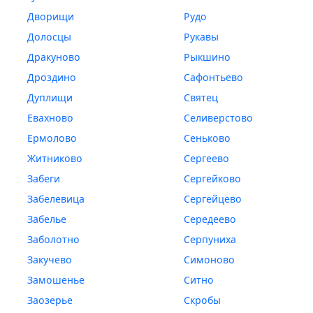
Дворищи
Рудо
Долосцы
Рукавы
Дракуново
Рыкшино
Дроздино
Сафонтьево
Дуплищи
Святец
Евахново
Селиверстово
Ермолово
Сеньково
Житниково
Сергеево
Забеги
Сергейково
Забелевица
Сергейцево
Забелье
Середеево
Заболотно
Серпуниха
Закучево
Симоново
Замошенье
Ситно
Заозерье
Скробы