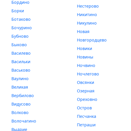
Бордино
Нестерово
Борки
Никитино
Ботаково
Никулино
Бочурино
Новая
Бубново
Новгородцево
Быково
Новики
Василево
Новины
Васильки
Ночвино
Васьково
Ночлегово
Ваулино
Овсянки
Великая
Озерная
Вербилово
Ореховно
Видусово
Остров
Волково
Песчанка
Волочагино
Петраши
Выдрие