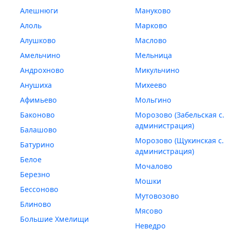
Алешнюги
Мануково
Алоль
Марково
Алушково
Маслово
Амельчино
Мельница
Андрохново
Микульчино
Анушиха
Михеево
Афимьево
Мольгино
Баконово
Морозово (Забельская с.
администрация)
Балашово
Морозово (Щукинская с.
Батурино
администрация)
Белое
Мочалово
Березно
Мошки
Бессоново
Мутовозово
Блиново
Мясово
Большие Хмелищи
Неведро