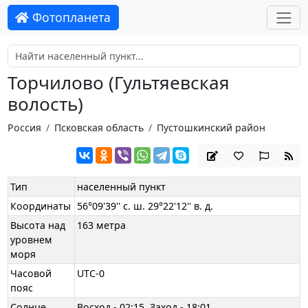
Фотопланета
Торчилово (Гультяевская
волость)
Россия
Псковская область
Пустошкинский район
Тип
населенный пункт
Координаты
56°09'39'' с. ш. 29°22'12'' в. д.
Высота над
163 метра
уровнем
моря
Часовой
UTC-0
пояс
Солнце
Восход - 02:15, Заход - 18:01