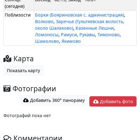
(сегодня)
Поблизости
Борки (Бояриновская с. администрация)
,
Волково
,
Заречье (Гультяевская волость,
около Шалахово)
,
Казенные Лешни
,
Ломоносы
,
Рамуси
,
Рукавы
,
Тимоново
,
Шамолово
,
Якимово
Карта
Показать карту
Фотографии
Добавить 360° панораму
Добавить фото
Фотографий пока нет
Комментарии