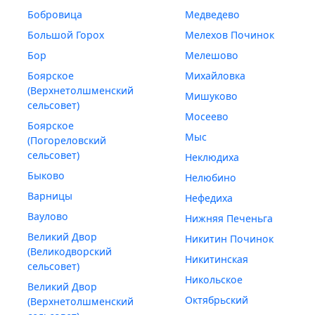
Бобровица
Медведево
Большой Горох
Мелехов Починок
Бор
Мелешово
Боярское
Михайловка
(Верхнетолшменский
Мишуково
сельсовет)
Мосеево
Боярское
Мыс
(Погореловский
сельсовет)
Неклюдиха
Быково
Нелюбино
Варницы
Нефедиха
Ваулово
Нижняя Печеньга
Великий Двор
Никитин Починок
(Великодворский
Никитинская
сельсовет)
Никольское
Великий Двор
Октябрьский
(Верхнетолшменский