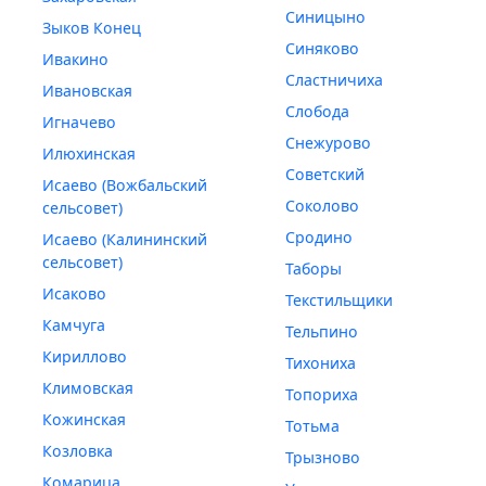
Синицыно
Зыков Конец
Синяково
Ивакино
Сластничиха
Ивановская
Слобода
Игначево
Снежурово
Илюхинская
Советский
Исаево (Вожбальский
Соколово
сельсовет)
Сродино
Исаево (Калининский
сельсовет)
Таборы
Исаково
Текстильщики
Камчуга
Тельпино
Кириллово
Тихониха
Климовская
Топориха
Кожинская
Тотьма
Козловка
Трызново
Комарица