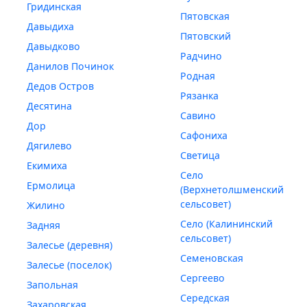
Гридинская
Пятовская
Давыдиха
Пятовский
Давыдково
Радчино
Данилов Починок
Родная
Дедов Остров
Рязанка
Десятина
Савино
Дор
Сафониха
Дягилево
Светица
Екимиха
Село
Ермолица
(Верхнетолшменский
сельсовет)
Жилино
Село (Калининский
Задняя
сельсовет)
Залесье (деревня)
Семеновская
Залесье (поселок)
Сергеево
Запольная
Середская
Захаровская