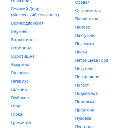
сельсовет)
Осовая
Великий Двор
Останинская
(Мосеевский сельсовет)
Павловская
Великодворская
Паново
Внуково
Пахтусово
Ворлыгино
Пелевиха
Воронино
Пески
Воротишна
Петрищева Гора
Выдрино
Петухово
Гавшино
Погорелово
Гагариха
Погост
Галкино
Подлипное
Глубокое
Поповская
Гора
Предтеча
Горка
Пузовка
Гремячий
Пустошь