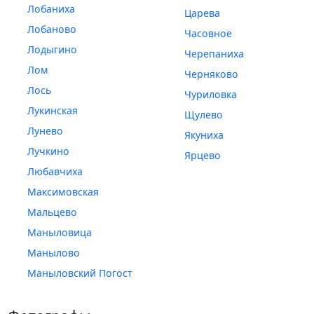
Лобаниха
Царева
Лобаново
Часовное
Лодыгино
Черепаниха
Лом
Черняково
Лось
Чуриловка
Лукинская
Щулево
Лунево
Якуниха
Лучкино
Ярцево
Любавчиха
Максимовская
Мальцево
Маныловица
Манылово
Маныловский Погост