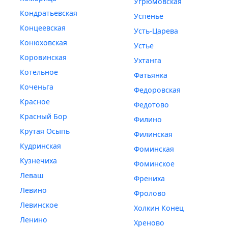
Угрюмовская
Кондратьевская
Успенье
Концеевская
Усть-Царева
Конюховская
Устье
Коровинская
Ухтанга
Котельное
Фатьянка
Коченьга
Федоровская
Красное
Федотово
Красный Бор
Филино
Крутая Осыпь
Филинская
Кудринская
Фоминская
Кузнечиха
Фоминское
Леваш
Френиха
Левино
Фролово
Левинское
Холкин Конец
Ленино
Хреново