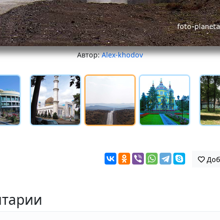
Автор:
Alex-khodov
Доб
тарии