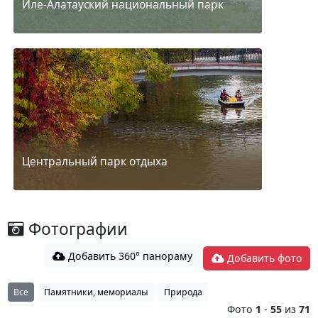
Иле-Алатауский национальный парк
Центральный парк отдыха
Фотографии
Добавить 360° панораму
Добавить фото
Все
Памятники, мемориалы
Природа
Фото
1
-
55
из
71