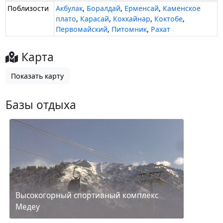
Поблизости
Акбулак
,
Боралдай
,
Ерменсай
,
Каменское
плато
,
Карасай
,
Коккайнар
,
Коктобе
,
Первомайский
,
Питомник
,
Рахат
Карта
Показать карту
Базы отдыха
Высокогорный спортивный комплекс
Медеу