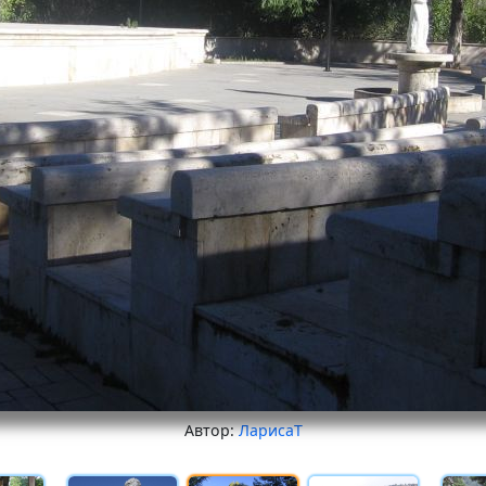
Автор:
ЛарисаТ