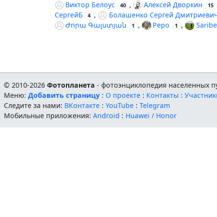
Виктор Белоус
,
Алексей Дворкин
40
15
СергейБ
,
Болашенко Сергей Дмитриеви
4
Ժորա Գալստյան
,
Pepo
,
Sarib
1
1
© 2010-2026
Фотопланета
- фотоэнциклопедия населенных пу
Меню:
Добавить страницу
:
О проекте
:
Контакты
:
Участник
Следите за нами:
ВКонтакте
:
YouTube
:
Telegram
Мобильные приложения:
Android
:
Huawei / Honor