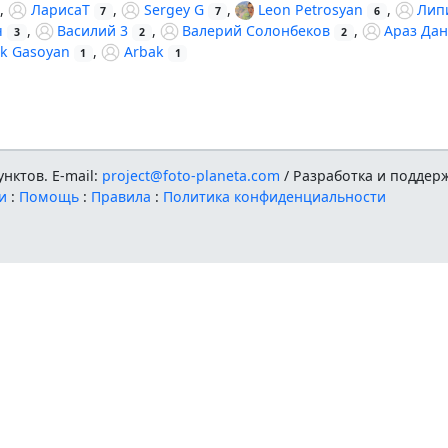
,
ЛарисаТ
,
Sergey G
,
Leon Petrosyan
,
Лип
7
7
6
ч
,
Василий 3
,
Валерий Солонбеков
,
Араз Да
3
2
2
ek Gasoyan
,
Arbak
1
1
нктов. E-mail:
project@foto-planeta.com
/ Разработка и поддер
и
:
Помощь
:
Правила
:
Политика конфиденциальности