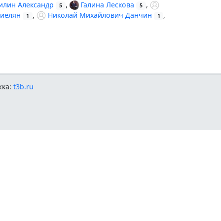
илин Александр
,
Галина Лескова
,
5
5
ниелян
,
Николай Михайлович Данчин
,
1
1
жка:
t3b.ru