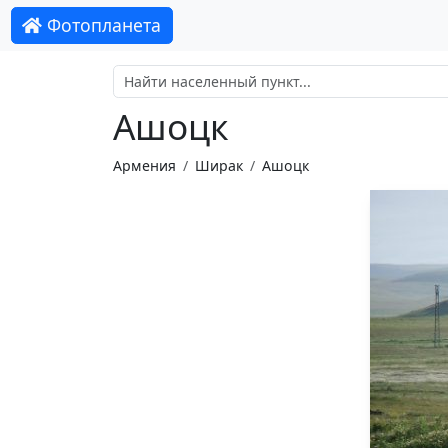
Фотопланета
Aшоцк
Армения
Ширак
Ашоцк