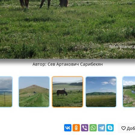
Автор: Сев Артакович Сарибекян
Доб