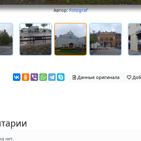
Автор:
Fotograf
Данные оригинала
Доб
тарии
а нет.