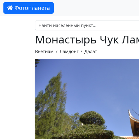
Фотопланета
Монастырь Чук Лам
Вьетнам
Ламдонг
Далат