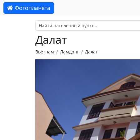
Фотопланета
Далат
Вьетнам
Ламдонг
Далат