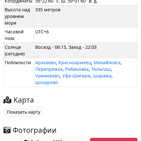
Координаты
56°22'60'' с. ш. 59°01'60'' в. д.
Высота над
335 метров
уровнем
моря
Часовой
UTC+6
пояс
Солнце
Восход - 06:15, Заход - 22:03
(сегодня)
Поблизости
Аракаево
,
Красноармеец
,
Михайловск
,
Перепряжка
,
Рябиновка
,
Тюльгаш
,
Урмикеево
,
Уфа-Шигири
,
Шарама
,
Шокурово
Карта
Показать карту
Фотографии