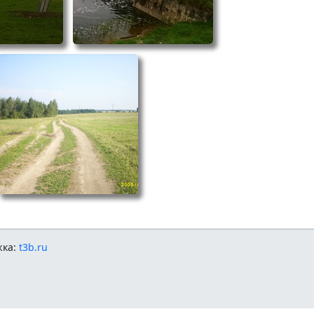
жка:
t3b.ru