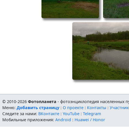
© 2010-2026
Фотопланета
- фотоэнциклопедия населенных пу
Меню:
Добавить страницу
:
О проекте
:
Контакты
:
Участник
Следите за нами:
ВКонтакте
:
YouTube
:
Telegram
Мобильные приложения:
Android
:
Huawei / Honor