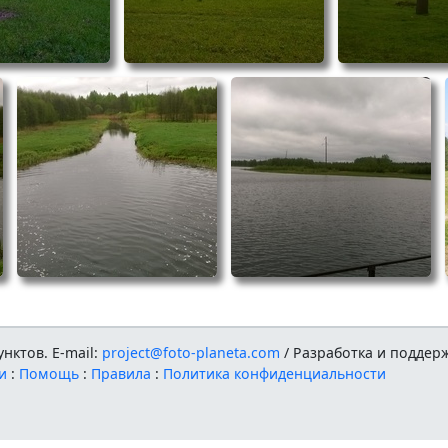
нктов. E-mail:
project@foto-planeta.com
/ Разработка и поддер
и
:
Помощь
:
Правила
:
Политика конфиденциальности