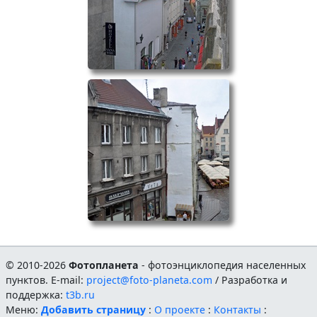
© 2010-2026
Фотопланета
- фотоэнциклопедия населенных
пунктов. E-mail:
project@foto-planeta.com
/ Разработка и
поддержка:
t3b.ru
Меню:
Добавить страницу
:
О проекте
:
Контакты
: