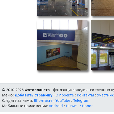
© 2010-2026
Фотопланета
- фотоэнциклопедия населенных пу
Меню:
Добавить страницу
:
О проекте
:
Контакты
:
Участник
Следите за нами:
ВКонтакте
:
YouTube
:
Telegram
Мобильные приложения:
Android
:
Huawei / Honor