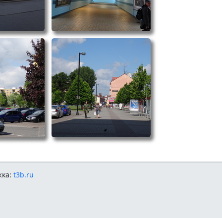
жка:
t3b.ru