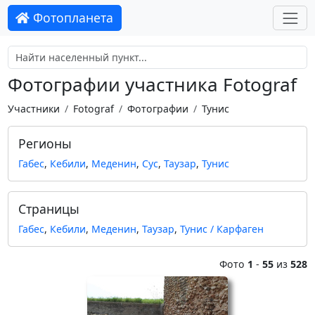
Фотопланета
Фотографии участника Fotograf
Участники
Fotograf
Фотографии
Тунис
Регионы
Габес
,
Кебили
,
Меденин
,
Сус
,
Таузар
,
Тунис
Страницы
Габес
,
Кебили
,
Меденин
,
Таузар
,
Тунис / Карфаген
Фото
1
-
55
из
528