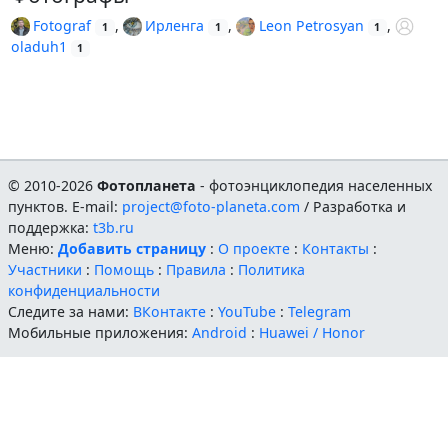
Fotograf
,
Ирленга
,
Leon Petrosyan
,
1
1
1
oladuh1
1
© 2010-2026
Фотопланета
- фотоэнциклопедия населенных
пунктов. E-mail:
project@foto-planeta.com
/ Разработка и
поддержка:
t3b.ru
Меню:
Добавить страницу
:
О проекте
:
Контакты
:
Участники
:
Помощь
:
Правила
:
Политика
конфиденциальности
Следите за нами:
ВКонтакте
:
YouTube
:
Telegram
Мобильные приложения:
Android
:
Huawei / Honor