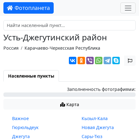
Фотопланета
Усть-Джегутинский район
Россия
Карачаево-Черкесская Республика
Населенные пункты
Заполненность фотографиями:
0%
Карта
Важное
Кызыл-Кала
Гюрюльдеук
Новая Джегута
Джегута
Сары-Тюз