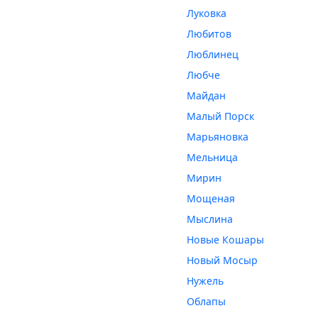
Луковка
Любитов
Люблинец
Любче
Майдан
Малый Порск
Марьяновка
Мельница
Мирин
Мощеная
Мыслина
Новые Кошары
Новый Мосыр
Нужель
Облапы