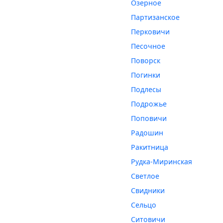
Озерное
Партизанское
Перковичи
Песочное
Поворск
Погинки
Подлесы
Подрожье
Поповичи
Радошин
Ракитница
Рудка-Миринская
Светлое
Свидники
Сельцо
Ситовичи