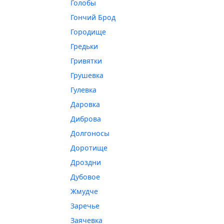
Голобы
Гончий Брод
Городище
Гредьки
Гривятки
Грушевка
Гулевка
Даровка
Диброва
Долгоносы
Доротище
Дроздни
Дубовое
Жмудче
Заречье
Заячевка