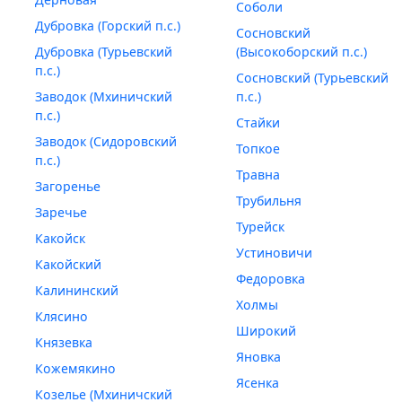
Соболи
Дубровка (Горский п.с.)
Сосновский
Дубровка (Турьевский
(Высокоборский п.с.)
п.с.)
Сосновский (Турьевский
Заводок (Мхиничский
п.с.)
п.с.)
Стайки
Заводок (Сидоровский
Топкое
п.с.)
Травна
Загоренье
Трубильня
Заречье
Турейск
Какойск
Устиновичи
Какойский
Федоровка
Калининский
Холмы
Клясино
Широкий
Князевка
Яновка
Кожемякино
Ясенка
Козелье (Мхиничский