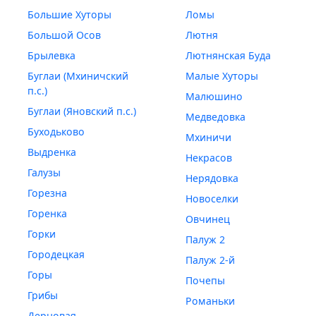
Большие Хуторы
Ломы
Большой Осов
Лютня
Брылевка
Лютнянская Буда
Буглаи (Мхиничский
Малые Хуторы
п.с.)
Малюшино
Буглаи (Яновский п.с.)
Медведовка
Буходьково
Мхиничи
Выдренка
Некрасов
Галузы
Нерядовка
Горезна
Новоселки
Горенка
Овчинец
Горки
Палуж 2
Городецкая
Палуж 2-й
Горы
Почепы
Грибы
Романьки
Дерновая