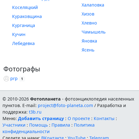
Халаповка
Коселяцкий
Хизов
Кураковщина
Хлевно
Курганица
Чамышель
Кучин
Яновка
Лебедевка
Ясень
Фотографы
prp
1
© 2010-2026
Фотопланета
- фотоэнциклопедия населенных
пунктов. E-mail:
project@foto-planeta.com
/ Разработка и
поддержка:
t3b.ru
Меню:
Добавить страницу
:
О проекте
:
Контакты
:
Участники
:
Помощь
:
Правила
:
Политика
конфиденциальности
Следите за нами:
ВКонтакте
:
YouTube
:
Telegram