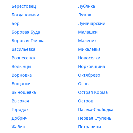
Берестовец
Лубянка
Богдановичи
Лужок
Бор
Луначарский
Боровая Буда
Малашки
Боровая Глинка
Маленик
Васильевка
Михалевка
Вознесенск
Новоселки
Волынцы
Норковщина
Ворновка
Октябрево
Вощанки
Осов
Выношевка
Острая Корма
Высокая
Остров
Городок
Пасека-Слободка
Добрич
Первая Ступень
Жабин
Петравичи