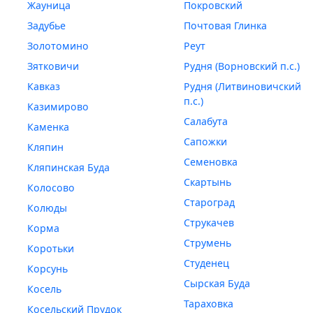
Жауница
Покровский
Задубье
Почтовая Глинка
Золотомино
Реут
Зятковичи
Рудня (Ворновский п.с.)
Кавказ
Рудня (Литвиновичский
п.с.)
Казимирово
Салабута
Каменка
Сапожки
Кляпин
Семеновка
Кляпинская Буда
Скартынь
Колосово
Староград
Колюды
Струкачев
Корма
Струмень
Коротьки
Студенец
Корсунь
Сырская Буда
Косель
Тараховка
Косельский Прудок