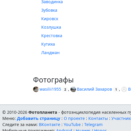
Заводинка
Зубовка
Кировск
Козлушка
Крестовка
Кутиха
Ландман
Фотографы
wasilii1955
,
Василий Захаров
,
В
2
1
© 2010-2026
Фотопланета
- фотоэнциклопедия населенных пу
Меню:
Добавить страницу
:
О проекте
:
Контакты
:
Участник
Следите за нами:
ВКонтакте
:
YouTube
:
Telegram
Мобильные приложения:
Android
:
Huawei / Honor