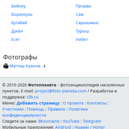
Бейнеу
Прорва
Боранкуль
Сам
Бугабай
Сарыкамыс
Дукен
Турыш
Есет
Умбет
Фотографы
Магпар Куанов
3
© 2010-2026
Фотопланета
- фотоэнциклопедия населенных
пунктов. E-mail:
project@foto-planeta.com
/ Разработка и
поддержка:
t3b.ru
Меню:
Добавить страницу
:
О проекте
:
Контакты
:
Участники
:
Помощь
:
Правила
:
Политика
конфиденциальности
Следите за нами:
ВКонтакте
:
YouTube
:
Telegram
Мобильные приложения:
Android
:
Huawei / Honor