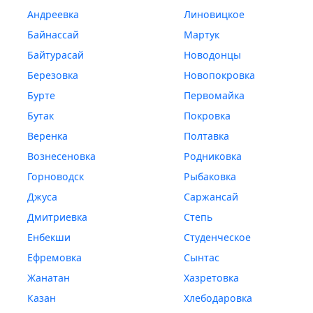
Андреевка
Линовицкое
Байнассай
Мартук
Байтурасай
Новодонцы
Березовка
Новопокровка
Бурте
Первомайка
Бутак
Покровка
Веренка
Полтавка
Вознесеновка
Родниковка
Горноводск
Рыбаковка
Джуса
Саржансай
Дмитриевка
Степь
Енбекши
Студенческое
Ефремовка
Сынтас
Жанатан
Хазретовка
Казан
Хлебодаровка