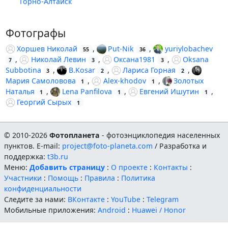
Горно-Алтайск
Фотографы
Хоршев Николай
,
Put-Nik
,
yuriylobachev
55
36
,
Николай Левин
,
Оксана1981
,
Oksana
7
3
3
Subbotina
,
B.Kosar
,
Лариса Горная
,
3
2
2
Мария Самоловова
,
Alex-khodov
,
Золотых
1
1
Наталья
,
Lena Panfilova
,
Евгений Ишутин
,
1
1
1
Георгий Сырых
1
© 2010-2026
Фотопланета
- фотоэнциклопедия населенных
пунктов. E-mail:
project@foto-planeta.com
/ Разработка и
поддержка:
t3b.ru
Меню:
Добавить страницу
:
О проекте
:
Контакты
:
Участники
:
Помощь
:
Правила
:
Политика
конфиденциальности
Следите за нами:
ВКонтакте
:
YouTube
:
Telegram
Мобильные приложения:
Android
:
Huawei / Honor