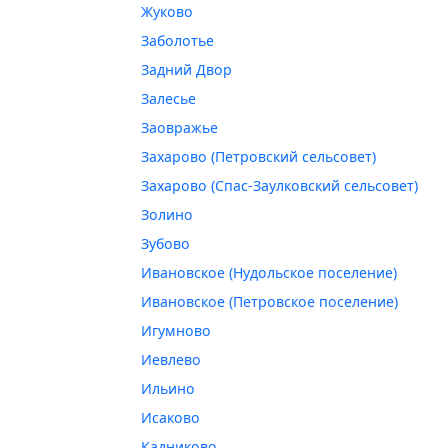
Жуково
Заболотье
Задний Двор
Залесье
Заовражье
Захарово (Петровский сельсовет)
Захарово (Спас-Заулковский сельсовет)
Золино
Зубово
Ивановское (Нудольское поселение)
Ивановское (Петровское поселение)
Игумново
Иевлево
Ильино
Исаково
Кадниково