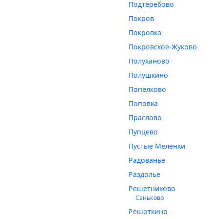
Подтеребово
Покров
Покровка
Покровское-Жуково
Полуханово
Полушкино
Попелково
Поповка
Праслово
Пупцево
Пустые Меленки
Радованье
Раздолье
Решетниково
Саньково
Решоткино