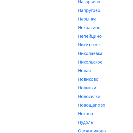
Назарьево
Напругово
Нарынка
Некрасино
Непейцино
Никитское
Николаевка
Никольское
Новая
Новиково
Новинки
Новоселки
Новощапово
Ногово
Нудоль
Овсянниково