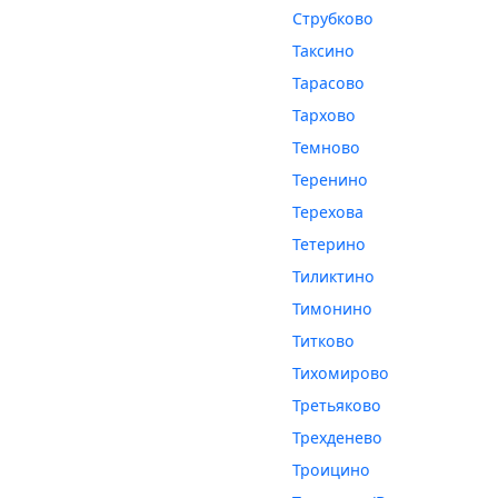
Струбково
Таксино
Тарасово
Тархово
Темново
Теренино
Терехова
Тетерино
Тиликтино
Тимонино
Титково
Тихомирово
Третьяково
Трехденево
Троицино