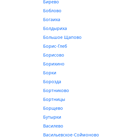
Бирево
Боблово
Богаиха
Болдыриха
Большое Щапово
Борис-Глеб
Борисово
Борихино
Борки
Борозда
Бортниково
Бортницы
Борщево
Бутырки
Василево
Васильевское-Соймоново