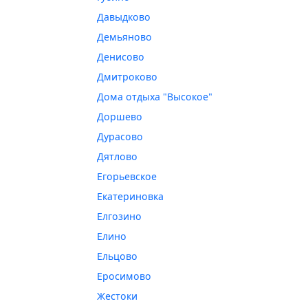
Давыдково
Демьяново
Денисово
Дмитроково
Дома отдыха "Высокое"
Доршево
Дурасово
Дятлово
Егорьевское
Екатериновка
Елгозино
Елино
Ельцово
Еросимово
Жестоки