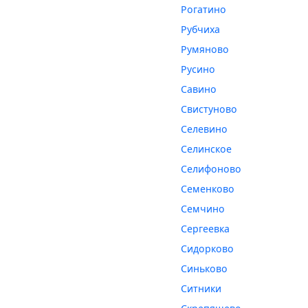
Рогатино
Рубчиха
Румяново
Русино
Савино
Свистуново
Селевино
Селинское
Селифоново
Семенково
Семчино
Сергеевка
Сидорково
Синьково
Ситники