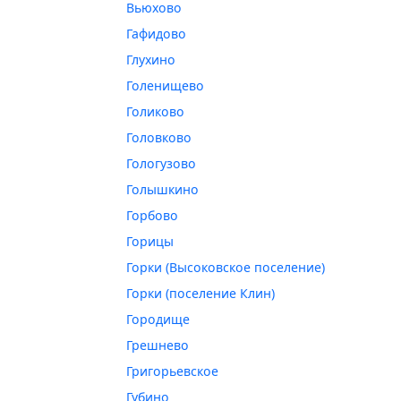
Вьюхово
Гафидово
Глухино
Голенищево
Голиково
Головково
Гологузово
Голышкино
Горбово
Горицы
Горки (Высоковское поселение)
Горки (поселение Клин)
Городище
Грешнево
Григорьевское
Губино