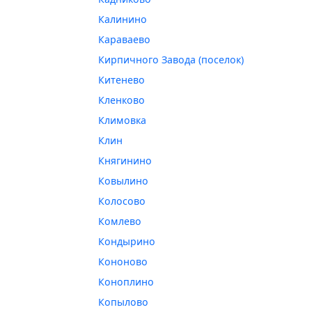
Калинино
Караваево
Кирпичного Завода (поселок)
Китенево
Кленково
Климовка
Клин
Княгинино
Ковылино
Колосово
Комлево
Кондырино
Кононово
Коноплино
Копылово