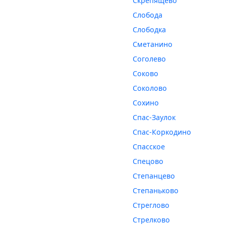
Скрепящево
Слобода
Слободка
Сметанино
Соголево
Соково
Соколово
Сохино
Спас-Заулок
Спас-Коркодино
Спасское
Спецово
Степанцево
Степаньково
Стреглово
Стрелково