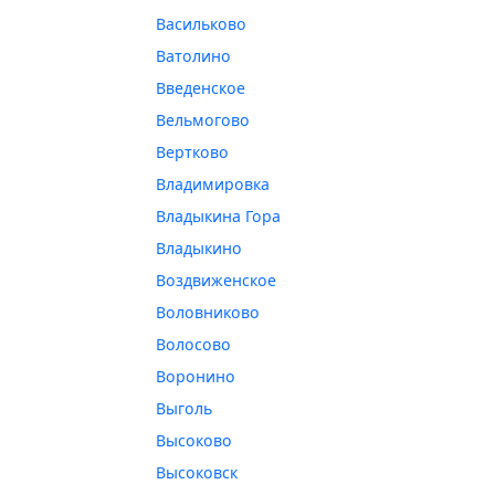
Васильково
Ватолино
Введенское
Вельмогово
Вертково
Владимировка
Владыкина Гора
Владыкино
Воздвиженское
Воловниково
Волосово
Воронино
Выголь
Высоково
Высоковск