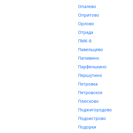
Опалево
Опритово
Орлово
Отрада
ПМК-8
Павельцево
Папивино
Парфенькино
Першутино
Петровка
Петровское
Плюсково
Поджигородово
Подоистрово
Подорки