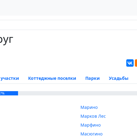
руг
 участки
Коттеджные поселки
Парки
Усадьбы
17%
Марино
Марков Лес
Марфино
Масюгино