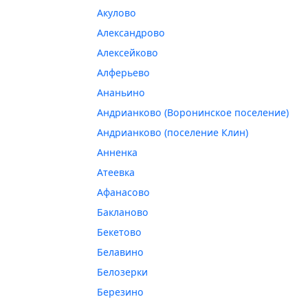
Акулово
Александрово
Алексейково
Алферьево
Ананьино
Андрианково (Воронинское поселение)
Андрианково (поселение Клин)
Анненка
Атеевка
Афанасово
Бакланово
Бекетово
Белавино
Белозерки
Березино