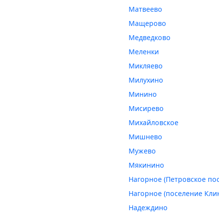
Матвеево
Мащерово
Медведково
Меленки
Микляево
Милухино
Минино
Мисирево
Михайловское
Мишнево
Мужево
Мякинино
Нагорное (Петровское по
Нагорное (поселение Кли
Надеждино