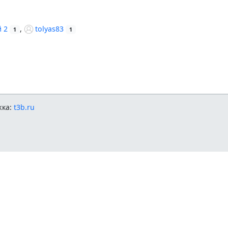
 2
,
tolyas83
1
1
жка:
t3b.ru