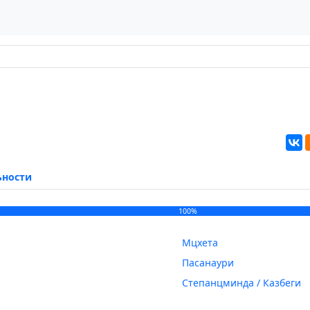
ьности
100%
Мцхета
Пасанаури
Степанцминда / Казбеги