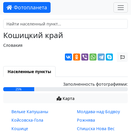
Фотопланета
Кошицкий край
Словакия
Населенные пункты
Заполненность фотографиями:
25%
Карта
Вельке Капушаны
Молдава-над-Бодвоу
Койсовска-Гола
Рожнява
Кошице
Спишска Нова Вес