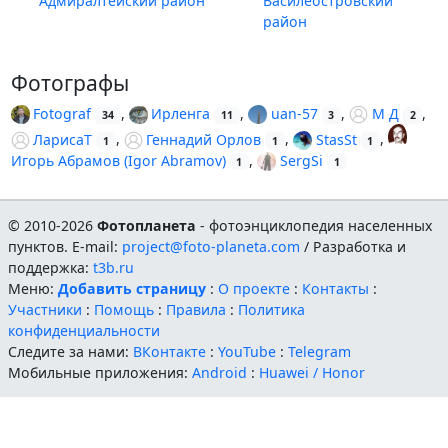
Адмиралтейский район
Василеостровский
район
Фотографы
Fotograf
,
Ирленга
,
uan-57
,
М Д
,
34
11
3
2
ЛарисаТ
,
Геннадий Орлов
,
StasSt
,
1
1
1
Игорь Абрамов (Igor Abramov)
,
SergSi
1
1
© 2010-2026
Фотопланета
- фотоэнциклопедия населенных
пунктов. E-mail:
project@foto-planeta.com
/ Разработка и
поддержка:
t3b.ru
Меню:
Добавить страницу
:
О проекте
:
Контакты
:
Участники
:
Помощь
:
Правила
:
Политика
конфиденциальности
Следите за нами:
ВКонтакте
:
YouTube
:
Telegram
Мобильные приложения:
Android
:
Huawei / Honor