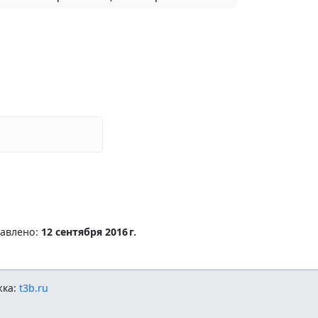
бавлено:
12 сентября 2016 г.
жка:
t3b.ru