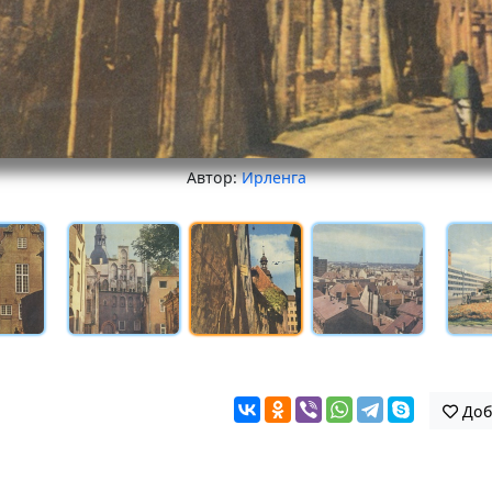
Автор:
Ирленга
Доб