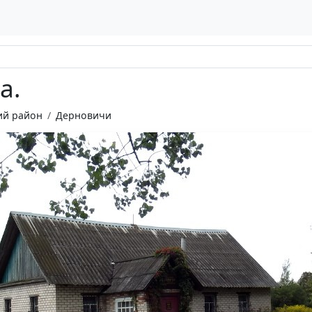
а.
ий район
Дерновичи