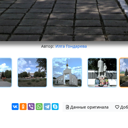
Автор:
Илга Гондарева
Данные оригинала
Доб