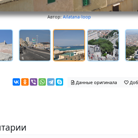
Автор:
Ailatana-loop
Данные оригинала
Доб
тарии