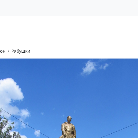
йон
Рябушки