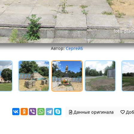
Автор:
СергейБ
Данные оригинала
Доб