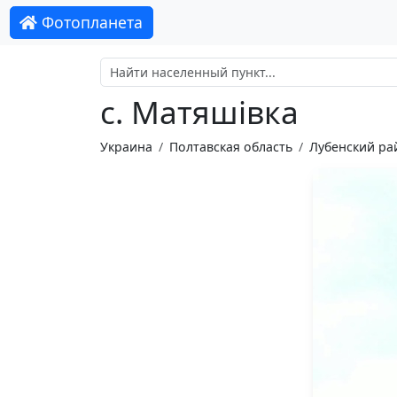
Фотопланета
с. Матяшівка
Украина
Полтавская область
Лубенский ра