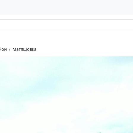
йон
Матяшовка