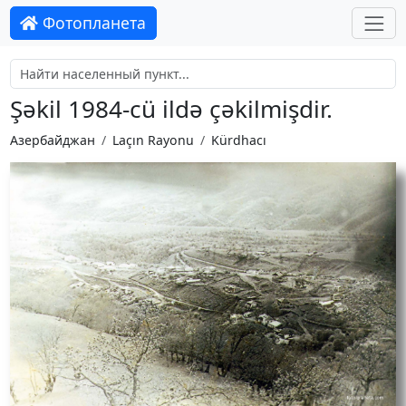
Фотопланета
Şəkil 1984-cü ildə çəkilmişdir.
Азербайджан
Laçın Rayonu
Kürdhacı