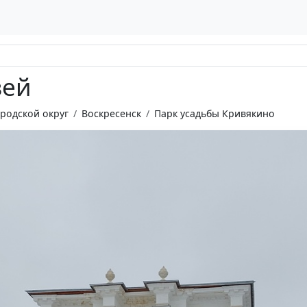
зей
ородской округ
Воскресенск
Парк усадьбы Кривякино