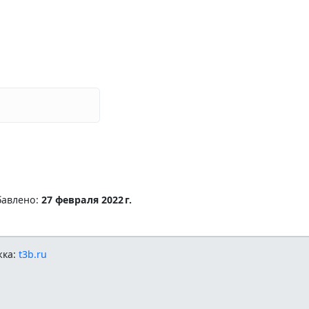
бавлено:
27 февраля 2022 г.
жка:
t3b.ru