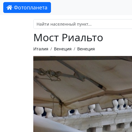
Фотопланета
Мост Риальто
Италия
Венеция
Венеция