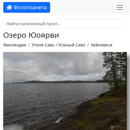
Фотопланета
Озеро Юоярви
Финляндия
Этеля-Саво / Южный Саво
Хейнявеси