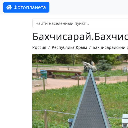
Фотопланета
Бахчисарай.Бахчи
Россия
Республика Крым
Бахчисарайский 