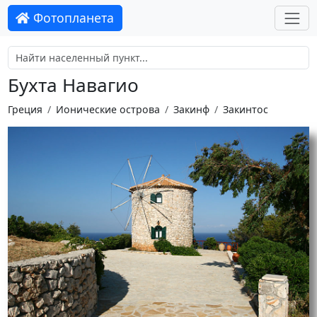
Фотопланета
Бухта Навагио
Греция
Ионические острова
Закинф
Закинтос