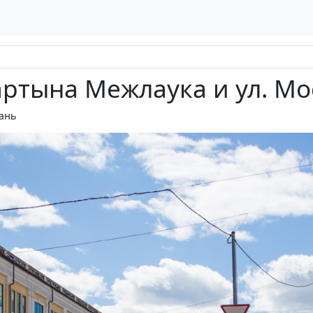
артына Межлаука и ул. Мо
ань